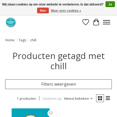
Wij slaan cookies op om onze website te verbeteren. Is dat akkoord?
Ja
Nee
Meer over cookies »
Coaching via download. Effectief en voordelig.
Verlanglijst
Winkelwa
Home
/
Tags
/
chill
Producten getagd met
chill
Filters weergeven
1 producten
Sorteren op
Meest bekeken