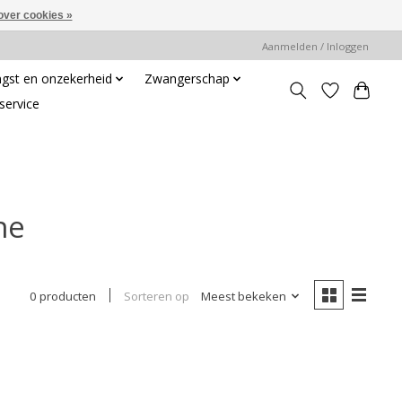
over cookies »
Aanmelden / Inloggen
gst en onzekerheid
Zwangerschap
service
ne
Sorteren op
Meest bekeken
0 producten