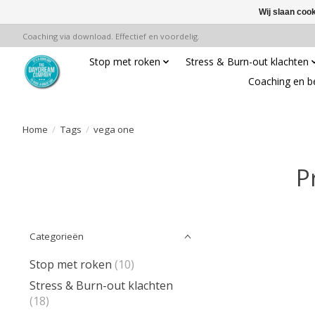
Wij slaan coo
Coaching via download. Effectief en voordelig.
Stop met roken
Stress & Burn-out klachten
Coaching en b
Home
/
Tags
/
vega one
P
Categorieën
Stop met roken
(10)
Stress & Burn-out klachten
(18)