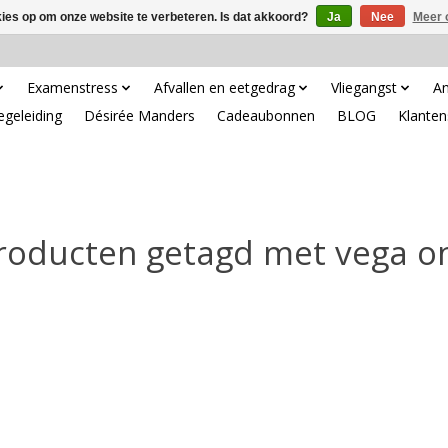
kies op om onze website te verbeteren. Is dat akkoord?
Ja
Nee
Meer 
Examenstress
Afvallen en eetgedrag
Vliegangst
An
egeleiding
Désirée Manders
Cadeaubonnen
BLOG
Klanten
roducten getagd met vega o