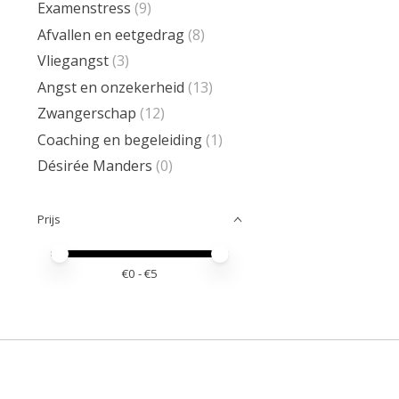
Examenstress
(9)
Afvallen en eetgedrag
(8)
Vliegangst
(3)
Angst en onzekerheid
(13)
Zwangerschap
(12)
Coaching en begeleiding
(1)
Désirée Manders
(0)
Prijs
Minimale prijswaarde
Price maximum value
€
0
- €
5