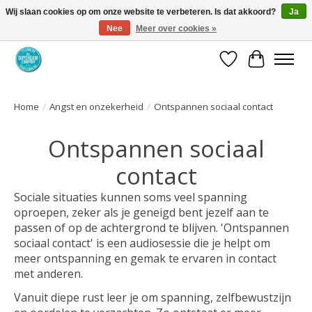
Wij slaan cookies op om onze website te verbeteren. Is dat akkoord?
Ja
Nee
Meer over cookies »
Coaching via download. Effectief en voordelig.
Verlanglijst
Winkelwa
Home
/
Angst en onzekerheid
/
Ontspannen sociaal contact
Ontspannen sociaal
contact
Sociale situaties kunnen soms veel spanning
oproepen, zeker als je geneigd bent jezelf aan te
passen of op de achtergrond te blijven. 'Ontspannen
sociaal contact' is een audiosessie die je helpt om
meer ontspanning en gemak te ervaren in contact
met anderen.
Vanuit diepe rust leer je om spanning, zelfbewustzijn