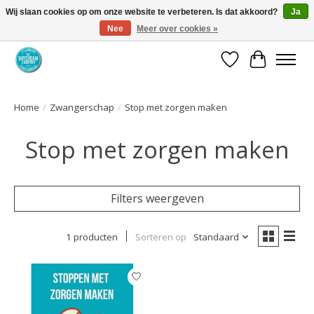
Wij slaan cookies op om onze website te verbeteren. Is dat akkoord?
Ja
Nee
Meer over cookies »
Coaching via download. Effectief en voordelig.
Verlanglijst
Winkelwa
Home
/
Zwangerschap
/
Stop met zorgen maken
Stop met zorgen maken
Filters weergeven
1 producten
Sorteren op
Standaard