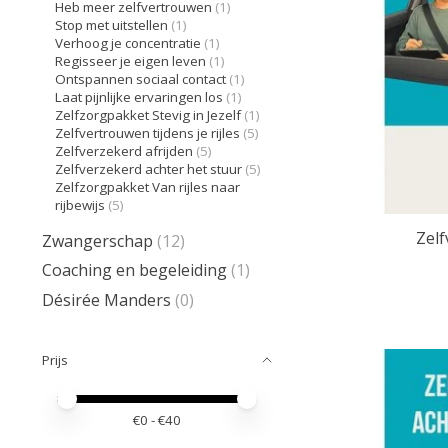
Heb meer zelfvertrouwen
(1)
Stop met uitstellen
(1)
Verhoog je concentratie
(1)
Regisseer je eigen leven
(1)
Ontspannen sociaal contact
(1)
Laat pijnlijke ervaringen los
(1)
Zelfzorgpakket Stevig in Jezelf
(1)
Zelfvertrouwen tijdens je rijles
(5)
Zelfverzekerd afrijden
(5)
Zelfverzekerd achter het stuur
(5)
Zelfzorgpakket Van rijles naar
rijbewijs
(5)
Zelf
Zwangerschap
(12)
Coaching en begeleiding
(1)
Désirée Manders
(0)
Prijs
Minimale prijswaarde
Price maximum value
€
0
- €
40