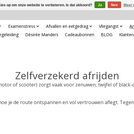
kies op om onze website te verbeteren. Is dat akkoord?
Ja
Nee
Meer 
Examenstress
Afvallen en eetgedrag
Vliegangst
An
egeleiding
Désirée Manders
Cadeaubonnen
BLOG
Klanten
Zelfverzekerd afrijden
motor of scooter) zorgt vaak voor zenuwen, twijfel of black
 hoe je de route ontspannen en vol vertrouwen aflegt. Tegen d