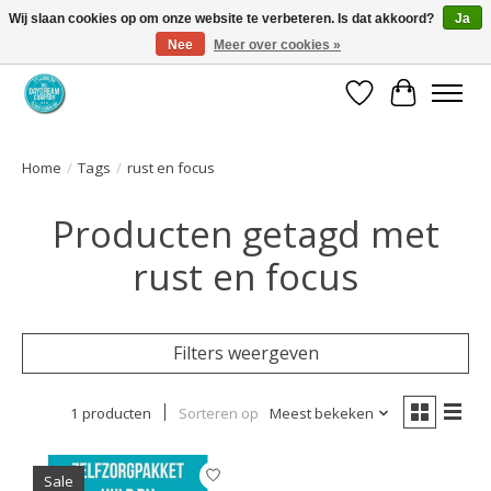
Wij slaan cookies op om onze website te verbeteren. Is dat akkoord?
Ja
Nee
Meer over cookies »
Coaching via download. Effectief en voordelig.
Verlanglijst
Winkelwa
Home
/
Tags
/
rust en focus
Producten getagd met
rust en focus
Filters weergeven
1 producten
Sorteren op
Meest bekeken
Sale