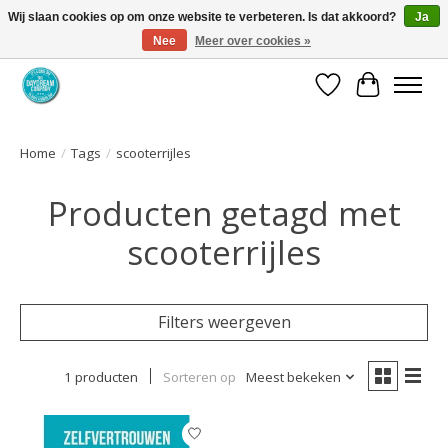
Wij slaan cookies op om onze website te verbeteren. Is dat akkoord?
Ja
Nee
Meer over cookies »
Coaching via download. Effectief en voordelig.
Verlanglijst
Winkelwa
Home
/
Tags
/
scooterrijles
Producten getagd met
scooterrijles
Filters weergeven
1 producten
Sorteren op
Meest bekeken