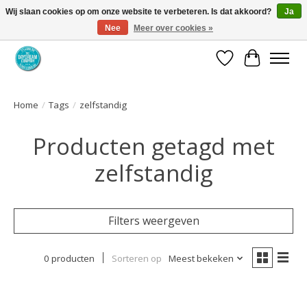
Wij slaan cookies op om onze website te verbeteren. Is dat akkoord?
Ja
Nee
Meer over cookies »
Coaching via download. Effectief en voordelig.
Verlanglijst
Winkelwa
Home
/
Tags
/
zelfstandig
Producten getagd met
zelfstandig
Filters weergeven
0 producten
Sorteren op
Meest bekeken