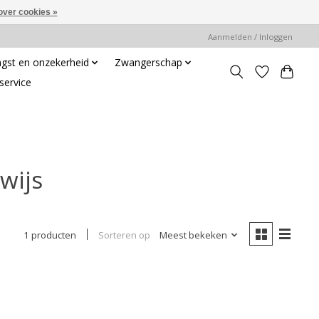
over cookies »
Aanmelden / Inloggen
gst en onzekerheid
Zwangerschap
service
wijs
Sorteren op
Meest bekeken
1 producten