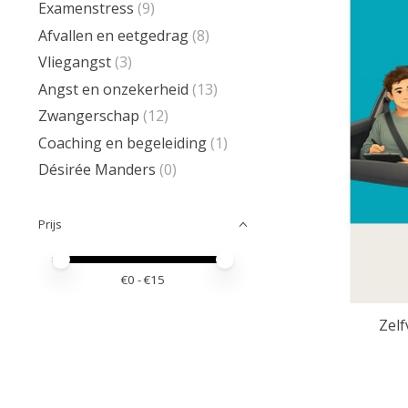
Examenstress
(9)
Afvallen en eetgedrag
(8)
Vliegangst
(3)
Angst en onzekerheid
(13)
Zwangerschap
(12)
Coaching en begeleiding
(1)
Désirée Manders
(0)
Prijs
Minimale prijswaarde
Price maximum value
€
0
- €
15
Zelf