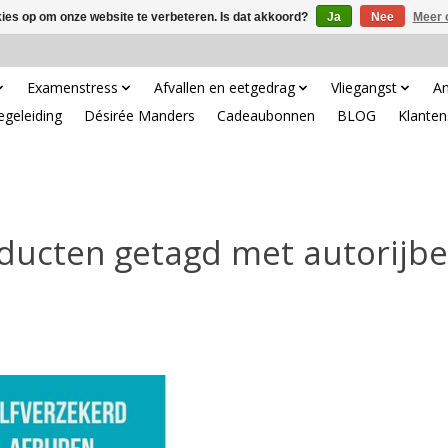
kies op om onze website te verbeteren. Is dat akkoord?
Ja
Nee
Meer 
Examenstress
Afvallen en eetgedrag
Vliegangst
An
egeleiding
Désirée Manders
Cadeaubonnen
BLOG
Klanten
ducten getagd met autorijbe