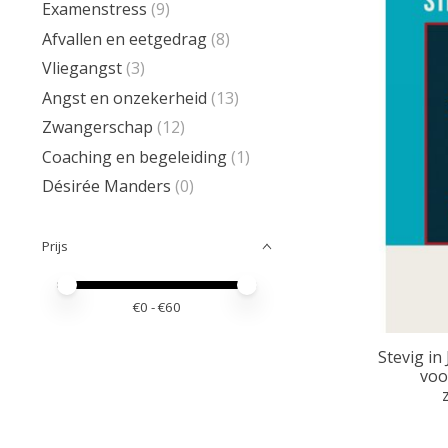
Examenstress
(9)
Afvallen en eetgedrag
(8)
Vliegangst
(3)
Angst en onzekerheid
(13)
Zwangerschap
(12)
Coaching en begeleiding
(1)
Désirée Manders
(0)
Prijs
Minimale prijswaarde
Price maximum value
€
0
- €
60
Stevig in
voo