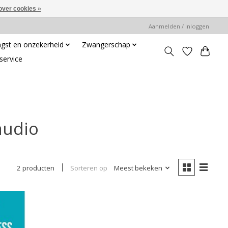
over cookies »
Aanmelden / Inloggen
gst en onzekerheid
Zwangerschap
service
audio
Sorteren op
Meest bekeken
2 producten