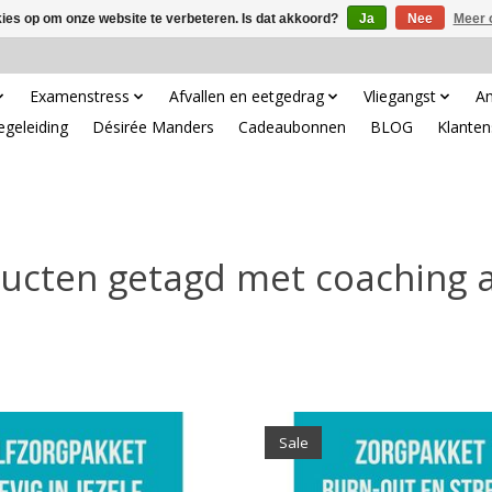
kies op om onze website te verbeteren. Is dat akkoord?
Ja
Nee
Meer 
Examenstress
Afvallen en eetgedrag
Vliegangst
An
egeleiding
Désirée Manders
Cadeaubonnen
BLOG
Klanten
ucten getagd met coaching 
Sale