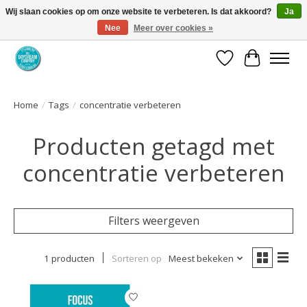
Wij slaan cookies op om onze website te verbeteren. Is dat akkoord?
Ja
Nee
Meer over cookies »
Coaching via download. Effectief en voordelig.
Verlanglijst
Winkelwa
Home
/
Tags
/
concentratie verbeteren
Producten getagd met
concentratie verbeteren
Filters weergeven
1 producten
Sorteren op
Meest bekeken