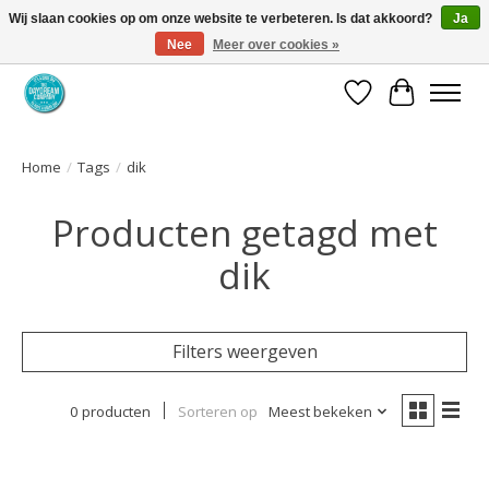
Wij slaan cookies op om onze website te verbeteren. Is dat akkoord?
Ja
Nee
Meer over cookies »
Coaching via download. Effectief en voordelig.
Verlanglijst
Winkelwa
Home
/
Tags
/
dik
Producten getagd met
dik
Filters weergeven
0 producten
Sorteren op
Meest bekeken