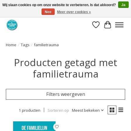
Wij slaan cookies op om onze website te verbeteren. Is dat akkoord?
Ja
Nee
Meer over cookies »
Coaching via download. Effectief en voordelig.
Verlanglijst
Winkelwa
Home
/
Tags
/
familietrauma
Producten getagd met
familietrauma
Filters weergeven
1 producten
Sorteren op
Meest bekeken