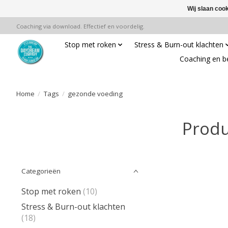
Wij slaan coo
Coaching via download. Effectief en voordelig.
Stop met roken
Stress & Burn-out klachten
Coaching en b
Home
/
Tags
/
gezonde voeding
Produ
Categorieën
Stop met roken
(10)
Stress & Burn-out klachten
(18)