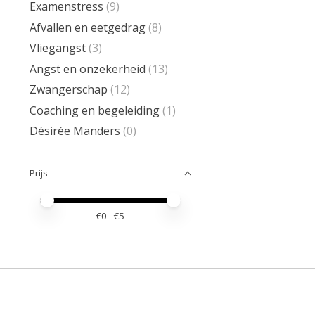
Examenstress
(9)
Afvallen en eetgedrag
(8)
Vliegangst
(3)
Angst en onzekerheid
(13)
Zwangerschap
(12)
Coaching en begeleiding
(1)
Désirée Manders
(0)
Prijs
Minimale prijswaarde
Price maximum value
€
0
- €
5