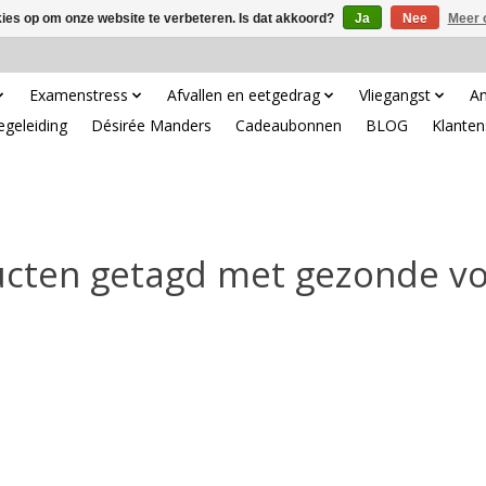
kies op om onze website te verbeteren. Is dat akkoord?
Ja
Nee
Meer 
Examenstress
Afvallen en eetgedrag
Vliegangst
An
egeleiding
Désirée Manders
Cadeaubonnen
BLOG
Klanten
cten getagd met gezonde v