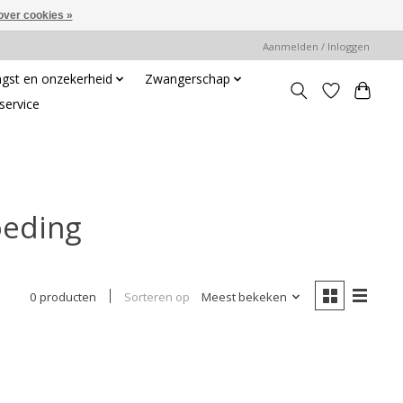
over cookies »
Aanmelden / Inloggen
gst en onzekerheid
Zwangerschap
service
oeding
Sorteren op
Meest bekeken
0 producten