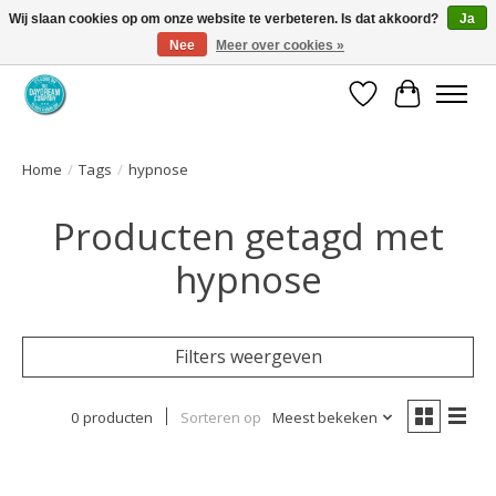
Wij slaan cookies op om onze website te verbeteren. Is dat akkoord?
Ja
Nee
Meer over cookies »
Coaching via download. Effectief en voordelig.
Verlanglijst
Winkelwa
Home
/
Tags
/
hypnose
Producten getagd met
hypnose
Filters weergeven
0 producten
Sorteren op
Meest bekeken