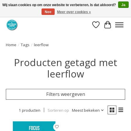
Wij slaan cookies op om onze website te verbeteren. Is dat akkoord?
Ja
Nee
Meer over cookies »
Coaching via download. Effectief en voordelig.
Verlanglijst
Winkelwa
Home
/
Tags
/
leerflow
Producten getagd met
leerflow
Filters weergeven
1 producten
Sorteren op
Meest bekeken