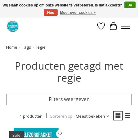
Wij slaan cookies op om onze website te verbeteren. Is dat akkoord?
Ja
Nee
Meer over cookies »
Coaching via download. Effectief en voordelig.
Verlanglijst
Winkelwa
Home
/
Tags
/
regie
Producten getagd met
regie
Filters weergeven
1 producten
Sorteren op
Meest bekeken
Sale