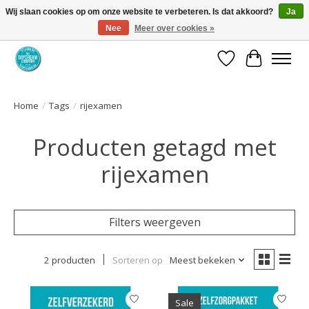
Wij slaan cookies op om onze website te verbeteren. Is dat akkoord?
Ja
Nee
Meer over cookies »
Coaching via download. Effectief en voordelig.
Verlanglijst
Winkelwa
Home
/
Tags
/
rijexamen
Producten getagd met
rijexamen
Filters weergeven
2 producten
Sorteren op
Meest bekeken
Sale