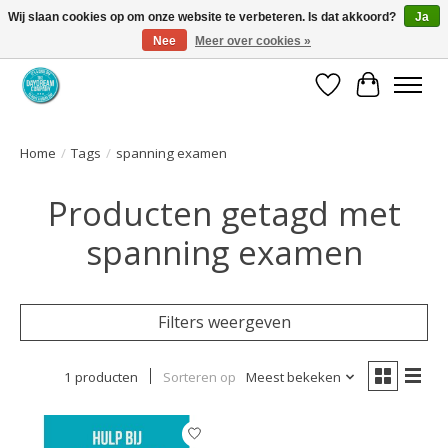
Wij slaan cookies op om onze website te verbeteren. Is dat akkoord?
Ja
Nee
Meer over cookies »
Coaching via download. Effectief en voordelig.
Verlanglijst
Winkelwa
Home
/
Tags
/
spanning examen
Producten getagd met
spanning examen
Filters weergeven
1 producten
Sorteren op
Meest bekeken