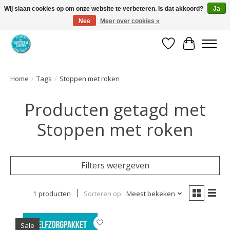
Wij slaan cookies op om onze website te verbeteren. Is dat akkoord?
Ja
Nee
Meer over cookies »
Coaching via download. Effectief en voordelig.
Verlanglijst
Winkelwa
Home
/
Tags
/
Stoppen met roken
Producten getagd met
Stoppen met roken
Filters weergeven
1 producten
Sorteren op
Meest bekeken
Sale