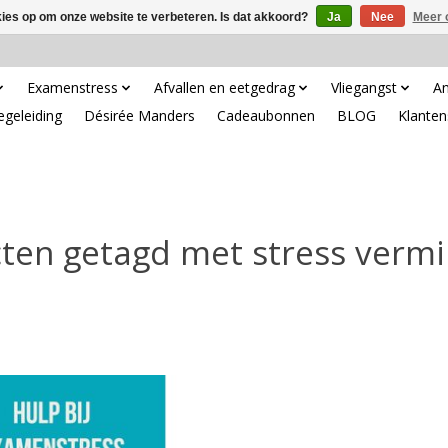
kies op om onze website te verbeteren. Is dat akkoord?
Ja
Nee
Meer 
Examenstress
Afvallen en eetgedrag
Vliegangst
An
egeleiding
Désirée Manders
Cadeaubonnen
BLOG
Klanten
ten getagd met stress verm