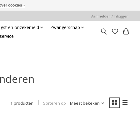
over cookies »
Aanmelden / Inloggen
gst en onzekerheid
Zwangerschap
service
inderen
Sorteren op
Meest bekeken
1 producten