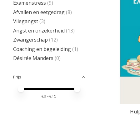
Examenstress
(9)
Afvallen en eetgedrag
(8)
Vliegangst
(3)
Angst en onzekerheid
(13)
Zwangerschap
(12)
Coaching en begeleiding
(1)
Désirée Manders
(0)
Prijs
Minimale prijswaarde
Price maximum value
€
0
- €
15
Hulp