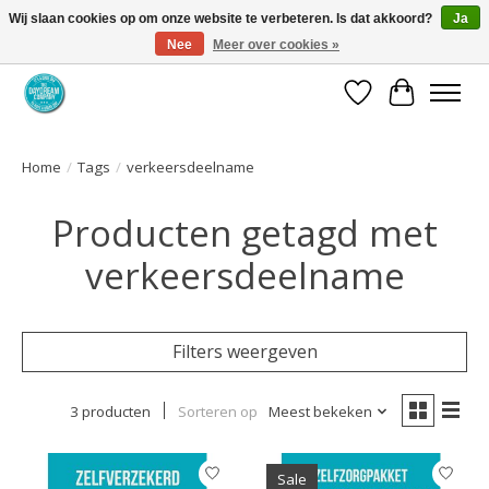
Wij slaan cookies op om onze website te verbeteren. Is dat akkoord?
Ja
Nee
Meer over cookies »
Coaching via download. Effectief en voordelig.
Verlanglijst
Winkelwa
Home
/
Tags
/
verkeersdeelname
Producten getagd met
verkeersdeelname
Filters weergeven
3 producten
Sorteren op
Meest bekeken
Sale