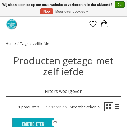
Wij slaan cookies op om onze website te verbeteren. Is dat akkoord?
Ja
Nee
Meer over cookies »
Coaching via download. Effectief en voordelig.
Verlanglijst
Winkelwa
Home
/
Tags
/
zelfliefde
Producten getagd met
zelfliefde
Filters weergeven
1 producten
Sorteren op
Meest bekeken