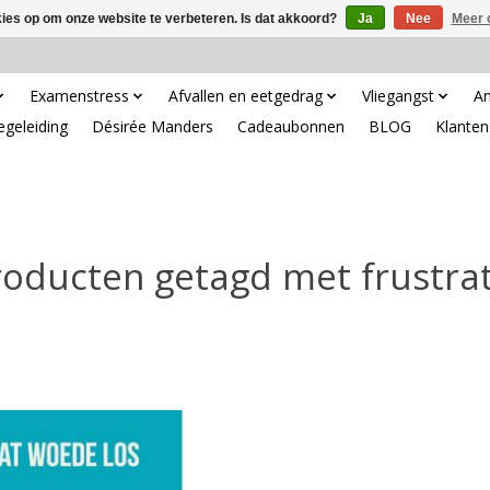
kies op om onze website te verbeteren. Is dat akkoord?
Ja
Nee
Meer 
Examenstress
Afvallen en eetgedrag
Vliegangst
An
egeleiding
Désirée Manders
Cadeaubonnen
BLOG
Klanten
roducten getagd met frustrat