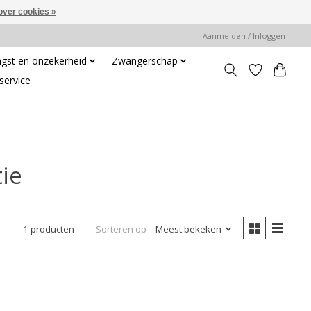
over cookies »
Aanmelden / Inloggen
gst en onzekerheid
Zwangerschap
service
ie
Sorteren op
Meest bekeken
1 producten