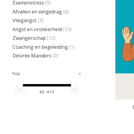
Examenstress
(9)
Afvallen en eetgedrag
(8)
Vliegangst
(3)
Angst en onzekerheid
(13)
Zwangerschap
(12)
Coaching en begeleiding
(1)
Désirée Manders
(0)
Prijs
Minimale prijswaarde
Price maximum value
€
0
- €
15