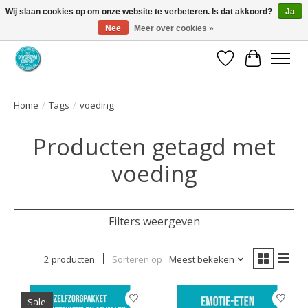
Wij slaan cookies op om onze website te verbeteren. Is dat akkoord?
Ja
Nee
Meer over cookies »
Coaching via download. Effectief en voordelig.
Verlanglijst
Winkelwa
Home
/
Tags
/
voeding
Producten getagd met
voeding
Filters weergeven
2 producten
Sorteren op
Meest bekeken
Sale