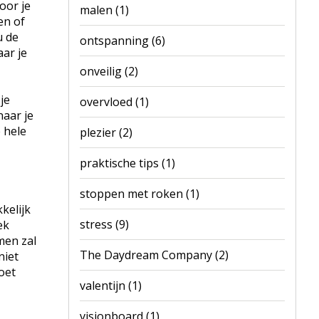
oor je
malen
(1)
en of
u de
ontspanning
(6)
ar je
onveilig
(2)
je
overvloed
(1)
naar je
e hele
plezier
(2)
praktische tips
(1)
stoppen met roken
(1)
kelijk
stress
(9)
ek
men zal
The Daydream Company
(2)
niet
oet
valentijn
(1)
visionboard
(1)