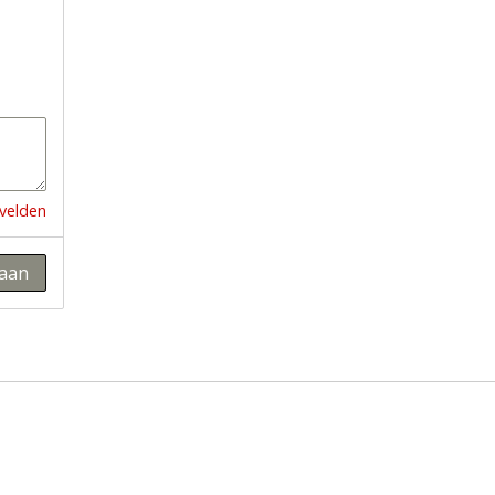
 velden
aan