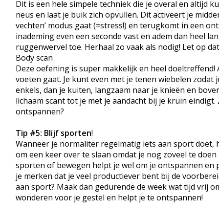
Dit is een hele simpele techniek die je overal en altijd
neus en laat je buik zich opvullen. Dit activeert je midd
vechten’ modus gaat (=stress!) en terugkomt in een ont
inademing even een seconde vast en adem dan heel langz
ruggenwervel toe. Herhaal zo vaak als nodig! Let op dat 
Body scan
Deze oefening is super makkelijk en heel doeltreffend! 
voeten gaat. Je kunt even met je tenen wiebelen zodat j
enkels, dan je kuiten, langzaam naar je knieën en bovenb
lichaam scant tot je met je aandacht bij je kruin eindigt.
ontspannen?
Tip #5:
Blijf sporten
!
Wanneer je normaliter regelmatig iets aan sport doet, 
om een keer over te slaan omdat je nog zoveel te doen 
sporten of bewegen helpt je wel om je ontspannen en pos
je merken dat je veel productiever bent bij de voorbere
aan sport? Maak dan gedurende de week wat tijd vrij om
wonderen voor je gestel en helpt je te ontspannen!