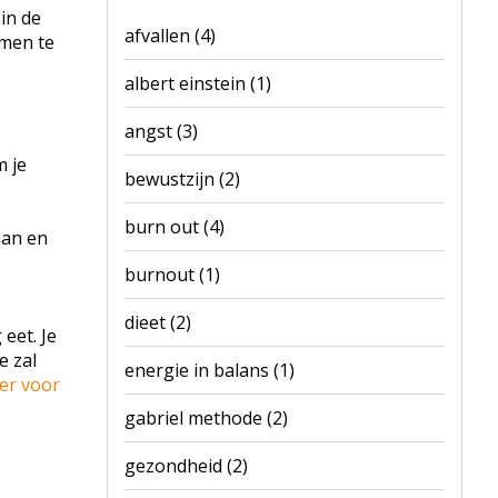
in de
afvallen
(4)
mmen te
albert einstein
(1)
angst
(3)
m je
bewustzijn
(2)
burn out
(4)
aan en
burnout
(1)
dieet
(2)
eet. Je
e zal
energie in balans
(1)
ier voor
gabriel methode
(2)
gezondheid
(2)