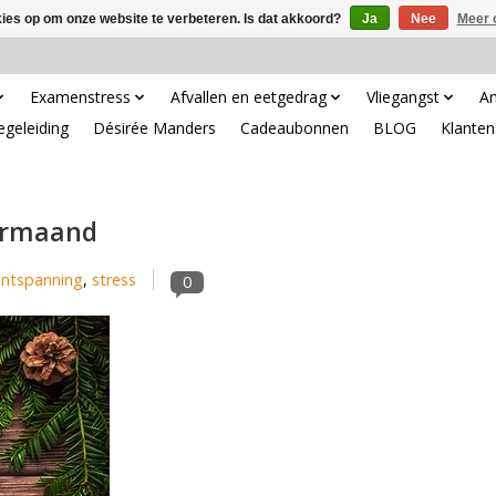
kies op om onze website te verbeteren. Is dat akkoord?
Ja
Nee
Meer 
Examenstress
Afvallen en eetgedrag
Vliegangst
An
egeleiding
Désirée Manders
Cadeaubonnen
BLOG
Klanten
ermaand
ntspanning
,
stress
0