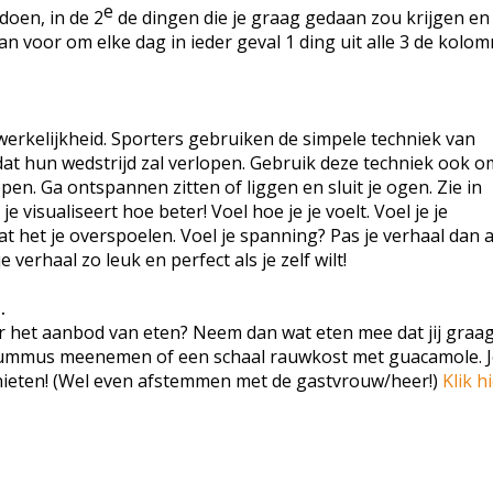
e
doen, in de 2
de dingen die je graag gedaan zou krijgen en 
dan voor om elke dag in ieder geval 1 ding uit alle 3 de kolo
je werkelijkheid. Sporters gebruiken de simpele techniek van
 dat hun wedstrijd zal verlopen. Gebruik deze techniek ook o
lopen. Ga ontspannen zitten of liggen en sluit je ogen. Zie in
visualiseert hoe beter! Voel hoe je je voelt. Voel je je
t het je overspoelen. Voel je spanning? Pas je verhaal dan 
 verhaal zo leuk en perfect als je zelf wilt!
.
r het aanbod van eten? Neem dan wat eten mee dat jij graag 
 hummus meenemen of een schaal rauwkost met guacamole. J
genieten! (Wel even afstemmen met de gastvrouw/heer!)
Klik h