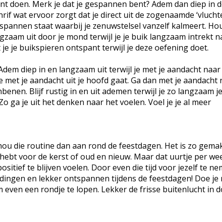
 kunt doen. Merk je dat je gespannen bent? Adem dan diep in d
enrif wat ervoor zorgt dat je direct uit de zogenaamde ‘vlucht
spannen staat waarbij je zenuwstelsel vanzelf kalmeert. Ho
aam uit door je mond terwijl je je buik langzaam intrekt na
je je buikspieren ontspant terwijl je deze oefening doet.
Adem diep in en langzaam uit terwijl je met je aandacht naar 
e met je aandacht uit je hoofd gaat. Ga dan met je aandacht 
enen. Blijf rustig in en uit ademen terwijl je zo langzaam j
 Zo ga je uit het denken naar het voelen. Voel je je al meer
hou die routine dan aan rond de feestdagen. Het is zo gemak
hebt voor de kerst of oud en nieuw. Maar dat uurtje per we
itief te blijven voelen. Door even die tijd voor jezelf te ne
idingen en lekker ontspannen tijdens de feestdagen! Doe je 
 even een rondje te lopen. Lekker de frisse buitenlucht in d