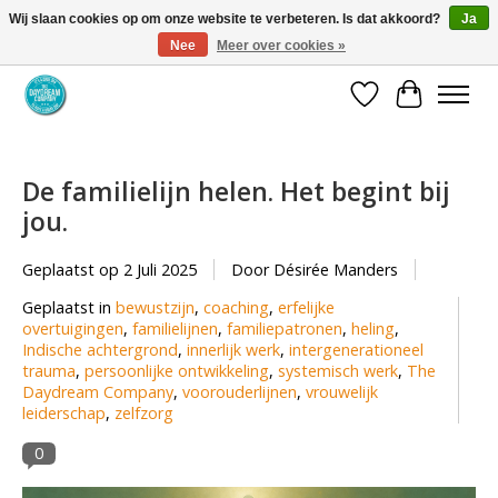
Wij slaan cookies op om onze website te verbeteren. Is dat akkoord?
Ja
Nee
Meer over cookies »
Coaching via download. Effectief en voordelig.
Verlanglijst
Winkelwa
De familielijn helen. Het begint bij
jou.
Geplaatst op
2 Juli 2025
Door Désirée Manders
Geplaatst in
bewustzijn
,
coaching
,
erfelijke
overtuigingen
,
familielijnen
,
familiepatronen
,
heling
,
Indische achtergrond
,
innerlijk werk
,
intergenerationeel
trauma
,
persoonlijke ontwikkeling
,
systemisch werk
,
The
Daydream Company
,
voorouderlijnen
,
vrouwelijk
leiderschap
,
zelfzorg
0