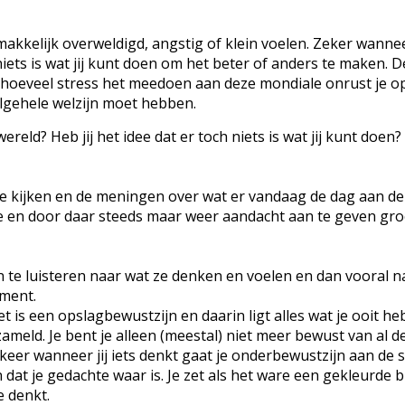
makkelijk overweldigd, angstig of klein voelen. Zeker wanne
iets is wat jij kunt doen om het beter of anders te maken. D
oor hoeveel stress het meedoen aan deze mondiale onrust je o
algehele welzijn moet hebben.
ereld? Heb jij het idee dat er toch niets is wat jij kunt doen
te kijken en de meningen over wat er vandaag de dag aan de
ste en door daar steeds maar weer aandacht aan te geven gro
en te luisteren naar wat ze denken en voelen en dan vooral n
oment.
t is een opslagbewustzijn en daarin ligt alles wat je ooit he
eld. Je bent je alleen (meestal) niet meer bewust van al d
e keer wanneer jij iets denkt gaat je onderbewustzijn aan de 
 dat je gedachte waar is. Je zet als het ware een gekleurde b
e denkt.