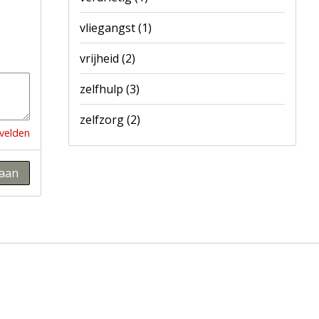
vliegangst
(1)
vrijheid
(2)
zelfhulp
(3)
zelfzorg
(2)
 velden
aan