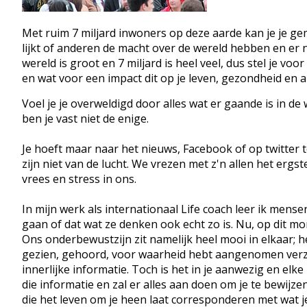
Met ruim 7 miljard inwoners op deze aarde kan je je ge
lijkt of anderen de macht over de wereld hebben en er n
wereld is groot en 7 miljard is heel veel, dus stel je v
en wat voor een impact dit op je leven, gezondheid en 
Voel je je overweldigd door alles wat er gaande is in de w
ben je vast niet de enige.
Je hoeft maar naar het nieuws, Facebook of op twitter 
zijn niet van de lucht. We vrezen met z'n allen het erg
vrees en stress in ons.
In mijn werk als internationaal Life coach leer ik mens
gaan of dat wat ze denken ook echt zo is. Nu, op dit m
Ons onderbewustzijn zit namelijk heel mooi in elkaar; he
gezien, gehoord, voor waarheid hebt aangenomen verzam
innerlijke informatie. Toch is het in je aanwezig en elk
die informatie en zal er alles aan doen om je te bewijzen
die het leven om je heen laat corresponderen met wat j