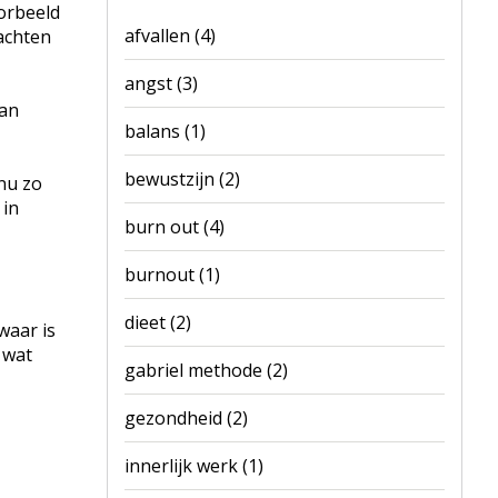
oorbeeld
afvallen
(4)
dachten
angst
(3)
van
balans
(1)
bewustzijn
(2)
 nu zo
 in
burn out
(4)
burnout
(1)
dieet
(2)
waar is
 wat
gabriel methode
(2)
gezondheid
(2)
innerlijk werk
(1)