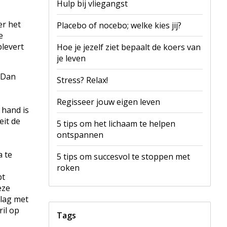
Hulp bij vliegangst
er het
Placebo of nocebo; welke kies jij?
e
plevert
Hoe je jezelf ziet bepaalt de koers van
je leven
? Dan
Stress? Relax!
Regisseer jouw eigen leven
 hand is
eit de
5 tips om het lichaam te helpen
ontspannen
a te
5 tips om succesvol te stoppen met
roken
bt
eze
slag met
ril op
Tags