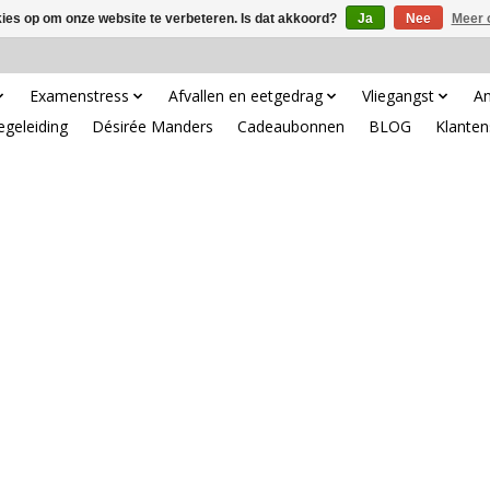
kies op om onze website te verbeteren. Is dat akkoord?
Ja
Nee
Meer 
Examenstress
Afvallen en eetgedrag
Vliegangst
An
egeleiding
Désirée Manders
Cadeaubonnen
BLOG
Klanten