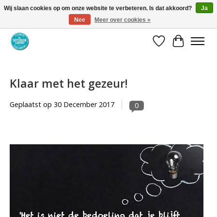
Wij slaan cookies op om onze website te verbeteren. Is dat akkoord?
Ja
Nee
Meer over cookies »
Coaching via download. Effectief en voordelig.
Verlanglijst
Winkelwa
Klaar met het gezeur!
Geplaatst op
30 December 2017
0