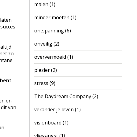
malen
(1)
minder moeten
(1)
laten
 succes
ontspanning
(6)
onveilig
(2)
ltijd
het zo
oververmoeid
(1)
ontane
plezier
(2)
 bent
stress
(9)
The Daydream Company
(2)
en en
 dit van
verander je leven
(1)
visionboard
(1)
an
vliegangst
(1)