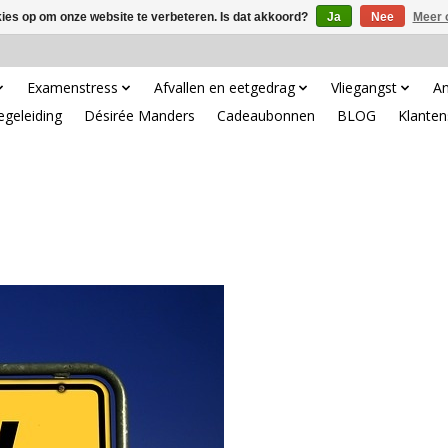
kies op om onze website te verbeteren. Is dat akkoord?
Ja
Nee
Meer 
Examenstress
Afvallen en eetgedrag
Vliegangst
An
egeleiding
Désirée Manders
Cadeaubonnen
BLOG
Klanten