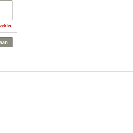
 velden
aan