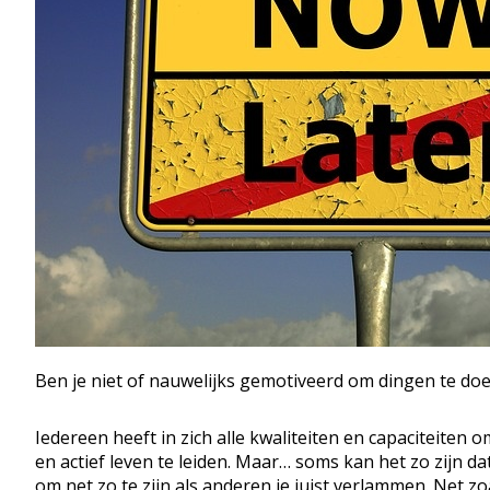
Ben je niet of nauwelijks gemotiveerd om dingen te doen
Iedereen heeft in zich alle kwaliteiten en capaciteiten o
en actief leven te leiden. Maar… soms kan het zo zijn d
om net zo te zijn als anderen je juist verlammen. Net z