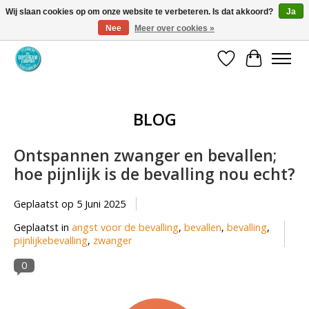
Wij slaan cookies op om onze website te verbeteren. Is dat akkoord?
Ja
Nee
Meer over cookies »
Coaching via download. Effectief en voordelig.
Verlanglijst
Winkelwa
BLOG
Ontspannen zwanger en bevallen;
hoe pijnlijk is de bevalling nou echt?
Geplaatst op
5 Juni 2025
Geplaatst in
angst voor de bevalling
,
bevallen
,
bevalling
,
pijnlijkebevalling
,
zwanger
0