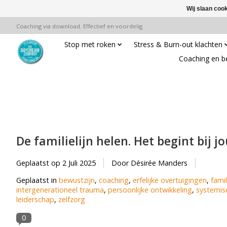
Wij slaan coo
Coaching via download. Effectief en voordelig.
Stop met roken
Stress & Burn-out klachten
Coaching en b
De familielijn helen. Het begint bij jo
Geplaatst op
2 Juli 2025
Door Désirée Manders
Geplaatst in
bewustzijn
,
coaching
,
erfelijke overtuigingen
,
famil
intergenerationeel trauma
,
persoonlijke ontwikkeling
,
systemis
leiderschap
,
zelfzorg
0