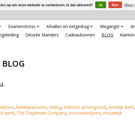
kies op om onze website te verbeteren. Is dat akkoord?
Ja
Nee
Meer 
Examenstress
Afvallen en eetgedrag
Vliegangst
An
egeleiding
Désirée Manders
Cadeaubonnen
BLOG
Klanten
BLOG
u.
ielijnen
,
familiepatronen
,
heling
,
Indische achtergrond
,
innerlijk werk
,
ch werk
,
The Daydream Company
,
voorouderlijnen
,
vrouwelijk