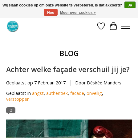
Wij slaan cookies op om onze website te verbeteren. Is dat akkoord?
Ja
Nee
Meer over cookies »
Coaching via download. Effectief en voordelig.
Verlanglijst
Winkelwa
BLOG
Achter welke façade verschuil jij je?
Geplaatst op
7 Februari 2017
Door Désirée Manders
Geplaatst in
angst
,
authentiek
,
facade
,
onveilig
,
verstoppen
0