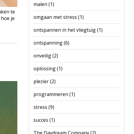
malen
(1)
aken te
omgaan met stress
(1)
 hoe je
ontspannen in het vliegtuig
(1)
ontspanning
(6)
onveilig
(2)
oplossing
(1)
plezier
(2)
programmeren
(1)
stress
(9)
succes
(1)
The Daydream Company
(2)