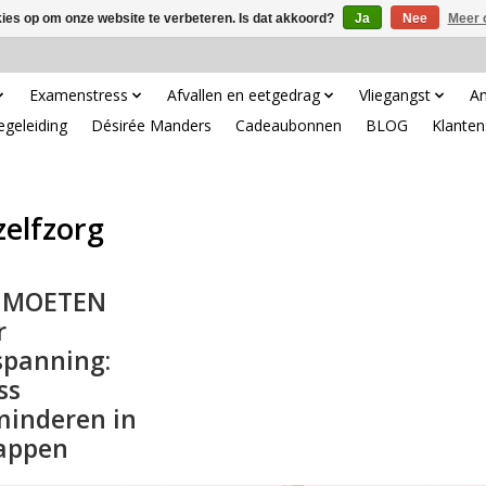
kies op om onze website te verbeteren. Is dat akkoord?
Ja
Nee
Meer 
Examenstress
Afvallen en eetgedrag
Vliegangst
An
egeleiding
Désirée Manders
Cadeaubonnen
BLOG
Klanten
zelfzorg
 MOETEN
r
spanning:
ss
minderen in
tappen