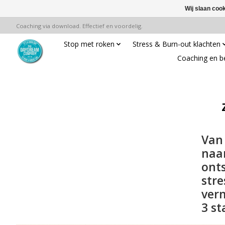
Wij slaan coo
Coaching via download. Effectief en voordelig.
Stop met roken
Stress & Burn-out klachten
Coaching en b
Van
naa
ont
stre
ver
3 s