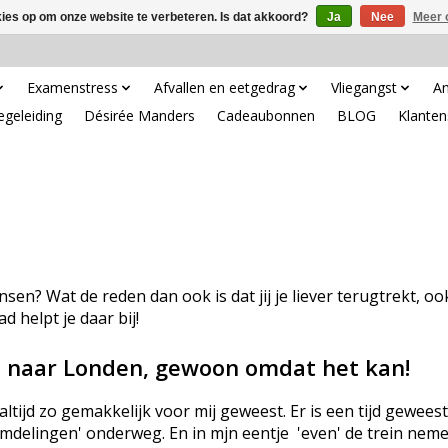
kies op om onze website te verbeteren. Is dat akkoord?
Ja
Nee
Meer 
Examenstress
Afvallen en eetgedrag
Vliegangst
An
egeleiding
Désirée Manders
Cadeaubonnen
BLOG
Klanten
sen? Wat de reden dan ook is dat jij je liever terugtrekt, ook 
 helpt je daar bij!
n naar Londen, gewoon omdat het kan!
tijd zo gemakkelijk voor mij geweest. Er is een tijd geweest
emdelingen' onderweg. En in mjn eentje 'even' de trein nem