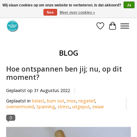
Wij slaan cookies op om onze website te verbeteren. Is dat akkoord?
Ja
Nee
Meer over cookies »
Coaching via download. Effectief en voordelig.
Verlanglijst
Winkelwa
BLOG
Hoe ontspannen ben jij; nu, op dit
moment?
Geplaatst op
31 Augustus 2022
Geplaatst in
belast
,
burn out
,
moe
,
negatief
,
oververmoeid
,
Spanning
,
stress
,
uitgeput
,
zwaar
0