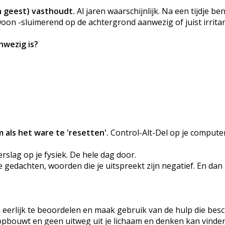
en geest) vasthoudt.
Al jaren waarschijnlijk. Na een tijdje ben
woon -sluimerend op de achtergrond aanwezig of juist irrita
nwezig is?
 als het ware te 'resetten'.
Control-Alt-Del op je compute
erslag op je fysiek. De hele dag door.
 gedachten, woorden die je uitspreekt zijn negatief. En dan
n eerlijk te beoordelen en maak gebruik van de hulp die bes
der opbouwt en geen uitweg uit je lichaam en denken kan vinde