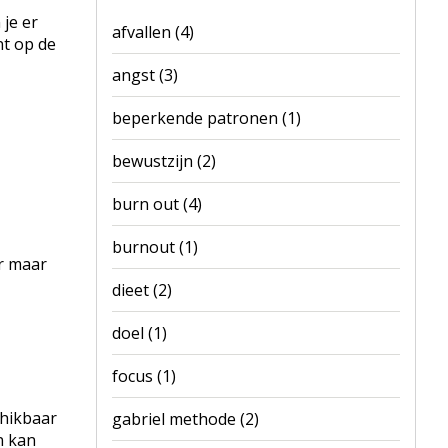
 je er
afvallen
(4)
nt op de
angst
(3)
beperkende patronen
(1)
bewustzijn
(2)
burn out
(4)
burnout
(1)
r maar
dieet
(2)
doel
(1)
focus
(1)
chikbaar
gabriel methode
(2)
n kan