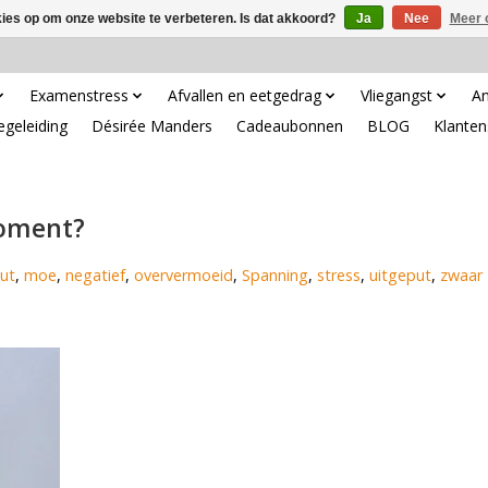
kies op om onze website te verbeteren. Is dat akkoord?
Ja
Nee
Meer 
Examenstress
Afvallen en eetgedrag
Vliegangst
An
egeleiding
Désirée Manders
Cadeaubonnen
BLOG
Klanten
moment?
ut
,
moe
,
negatief
,
oververmoeid
,
Spanning
,
stress
,
uitgeput
,
zwaar