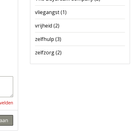
vliegangst
(1)
vrijheid
(2)
zelfhulp
(3)
zelfzorg
(2)
 velden
aan