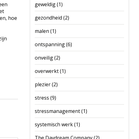
 een
geweldig
(1)
et
gezondheid
(2)
ven, hoe
malen
(1)
ijn
ontspanning
(6)
onveilig
(2)
overwerkt
(1)
plezier
(2)
stress
(9)
stressmanagement
(1)
systemisch werk
(1)
The Daydream Company
(2)